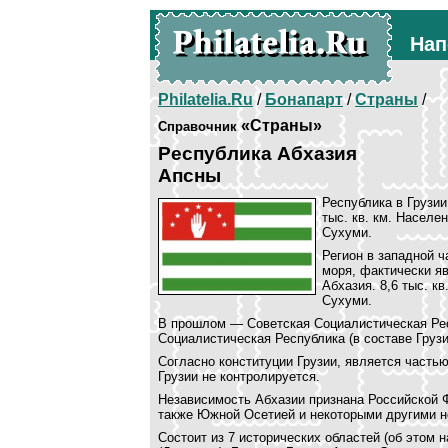
Нап
Philatelia.Ru
/
Бонапарт
/
Страны
/
«Страны»
Справочник
Республика Абхазия
Апсны
Республика в Грузии
тыс. кв. км. Населе
Сухуми.
Регион в западной 
моря, фактически я
Абхазия. 8,6 тыс. к
Сухуми.
В прошлом — Советская Социалистическая Рес
Социалистическая Республика (в составе Груз
Согласно конституции Грузии, является часть
Грузии не контролируется.
Независимость Абхазии признана Российской Фе
также Южной Осетией и некоторыми другими н
Состоит из 7 исторических областей (об этом