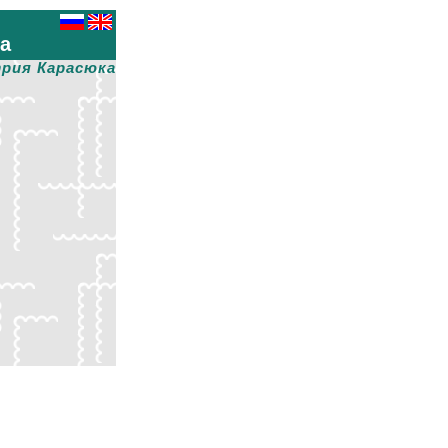
ха
рия Карасюка