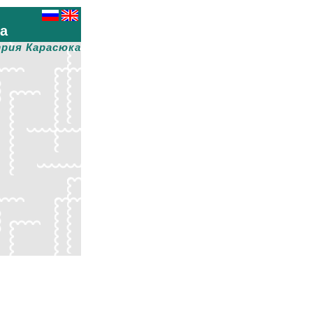
ха
рия Карасюка