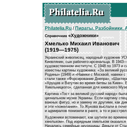
Philatelia.Ru
/
Пираты. Разбойники.
«Художники»
Справочник
Хмелько Михаил Иванович
(1919—1975)
Украинский живописец, народный художник УС
Киевлянин, сын рабочего-арсенальца. В 1943
художественном институте. С 1948 по 1973 и 
известны картины художника: «За великий рус
Родины» (1949) и «Навеки с Москвой, навеки 
стали также «Форсирование Днепра», «Шахтерс
«Хрущев и Ва­тутин во время битвы за Киев».
Хмельницкого», сделанная для киевского Музе
Картина «Тост за великий рус­ский народ» был
циональном музее Украины. Если картину спец
важных фигур, но и замену их другими, как д
и эти «пожелания». То Жу­кова выслали в поч
и адмиралов понизили в ранге, а то и расстре
Художники вспоминают, как шутили во времен
хмельком». Под изрядным хмельком оказался н
Начались семей­ные неурядицы. Деньги от Стал