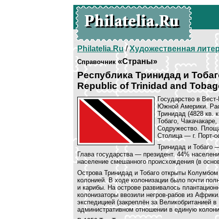
Philatelia.Ru
/
Художественная лите
«Страны»
Справочник
Республика Тринидад и Тобаг
Republic of Trinidad and Toba
Государство в Вест-
Южной Америки. Рас
Тринидад (4828 кв. к
Тобаго, Чакачакаре,
Содружество. Площад
Столица — г. Порт-о
Тринидад и Тобаго 
Глава государства — президент. 44% населен
население смешанного происхождения (в основ
Острова Тринидад и Тобаго открыты Колумбом
колонией. В ходе колонизации было почти пол
и карибы. На острове развивалось плантацион
колонизаторы ввозили негров-рабов из Африки
экспедицией (закреплён за Великобританией в 
административном отношении в единую колон