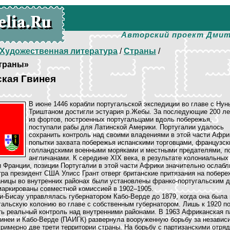
Авторский проект Дмит
Художественная литература
/
Страны
/
траны»
ская Гвинея
В июне 1446 корабли португальской экспедиции во главе с Нун
Триштаном достигли эстуария р.Жебы. За последующие 200 ле
из фортов, построенных португальцами вдоль побережья,
поступали рабы для Латинской Америки. Португалии удалось
сохранить контроль над своими владениями в этой части Афри
попытки захвата побережья испанскими торговцами, французск
голландскими военными моряками и местными предателями, 
англичанами. К середине XIX века, в результате колониальных
 Франции, позиции Португалии в этой части Африки значительно ослабл
тра президент США Улисс Грант отверг британские притязания на побер
аницы во внутренних районах были установлены франко-португальским д
маркированы совместной комиссией в 1902–1905.
и-Бисау управлялась губернатором Кабо-Верде до 1879, когда она была
альскую колонию во главе с собственным губернатором. Лишь к 1920 п
ть реальный контроль над внутренними районами. В 1963 Африканская п
инеи и Кабо-Верде (ПАИГК) развернула вооруженную борьбу за независи
римерно две трети территории страны. На борьбу с партизанскими отр