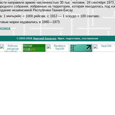
асти направили армию численностью 30 тыс. человек. 24 сентября 1973
родного собрания, избранные на территории, которая находилась под к
здание независимой Республики Гвинея-Бисау.
: 1 мильрейс = 1000 рейсам; с 1912 — 1 эскудо = 100 сентаво.
товые марки издавались в 1880—1973.
моэнса
© 2003-2026
Дмитрий Карасюк
. Идея, подготовка, составление