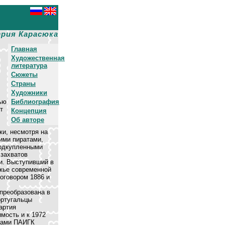
рия Карасюка
Главная
Художественная
литература
Сюжеты
Страны
Художники
ью
Библиография
т
Концепция
Об авторе
ки, несмотря на
ими пиратами,
подкупленными
 захватов
и. Выступивший в
ежье современной
оговором 1886 и
 преобразована в
ортугальцы
артия
мость и к 1972
ядами ПАИГК