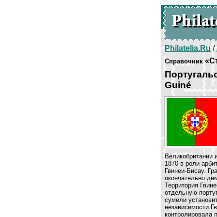
Philatelia.Ru
/
«С
Справочник
Португаль
Guiné
Великобритании и
1870 в роли арби
Гвинеи-Бисау. Гр
окончательно де
Территория Гвине
отдельную португ
сумели установи
независимости Гв
контролировала п