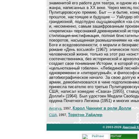
знаменитой его работе для театра, и одном и
жанра, написанных в XX веке. Через месяц п
Пулитцеровскую премию. Быт — и бытие, конк
прошлое, настоящее и будущее — Уайлдер объ
грандиозной, подспудно ощущающейся «за сло
и, несомненно, самым зашифрованным произве
«переписка» персонажей древнеримской истори
стилизация-мистификация, полная блистатель
поворотов, насыщенная размышлениями на «веч
Боге и вседозволенности; о морали и безнрав
романе «День восьмой» (1967): эпическом пол
человеческой жизни, только на этот раз «конс
соотечественника, без исторической и археоло
создает свое понимание Истории, в которой о
«цельнотканный гобелен». «Лебединой песней»
одновременно и «литературный», и философски
автобиографическое начало. За свою долгую 
армии, демобилизовался в чине подполковника 
принесла писателю его третью Пулитцеровскую
США; написал комедию «Сваха» (1955), ставш
Долли!» (1964). Был удостоен Медали Свобод
ордена Почетного Легиона (1951) и многих ины
Кэрол Чаннинг в роли Долли
Антигуа
, 1997,
Торнтон Уайдлер
США
, 1997,
© 2003-2026
Дмитрий 