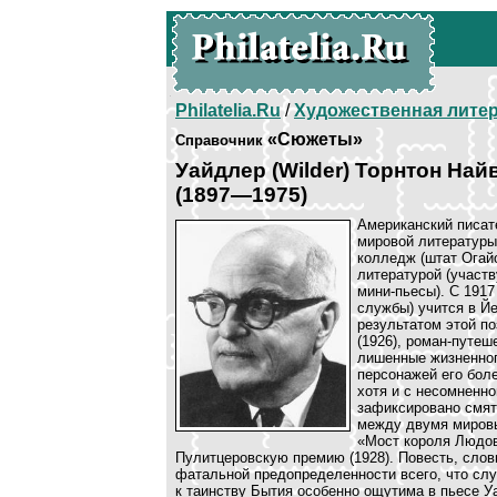
Philatelia.Ru
/
Художественная лите
«Сюжеты»
Справочник
Уайдлер (Wilder) Торнтон Най
(1897—1975)
Американский писате
мировой литературы
колледж (штат Огайо
литературой (участв
мини-пьесы). С 1917
службы) учится в Й
результатом этой п
(1926), роман-путеш
лишенные жизненног
персонажей его бол
хотя и с несомненн
зафиксировано смят
между двумя мировы
«Мост короля Людов
Пулитцеровскую премию (1928). Повесть, слов
фатальной предопределенности всего, что слу
к таинству Бытия особенно ощутима в пьесе У