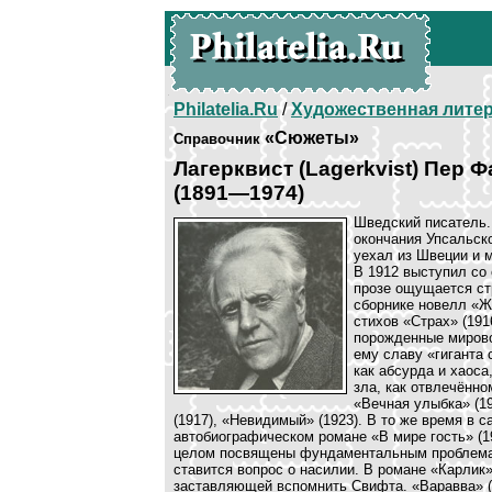
Philatelia.Ru
/
Художественная лите
«Сюжеты»
Справочник
Лагерквист (Lagerkvist) Пер 
(1891—1974)
Шведский писатель.
окончания Упсальско
уехал из Швеции и м
В 1912 выступил со
прозе ощущается ст
сборнике новелл «Же
стихов «Страх» (191
порожденные мирово
ему славу «гиганта
как абсурда и хаоса
зла, как отвлечённ
«Вечная улыбка» (19
(1917), «Невидимый» (1923). В то же время в с
автобиографическом романе «В мире гость» (1
целом посвящены фундаментальным проблемам 
ставится вопрос о насилии. В романе «Карлик»
заставляющей вспомнить Свифта. «Варавва» (