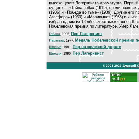
высоко ценят Лагерквиста-драматурга. Первый
сущего — «Тайна неба» (1919); среди поздних
(1936) и «Победа во тьме» (1939). Другие его
Агасфера» (1960) и «Мариамна» (1968) и книга
избран одним из 18 «бессмертных» членов Шв
Нобелевская премия по литературе. Умер Лаге
Пер Лагерквист
Гайана
, 1995,
Медаль Нобелевской премии п
Парагвай
, 1977,
Пер на железной дороге
Швеция
, 1981,
Пер Лагерквист
Швеция
, 1990,
© 2003-2026
Дмитрий 