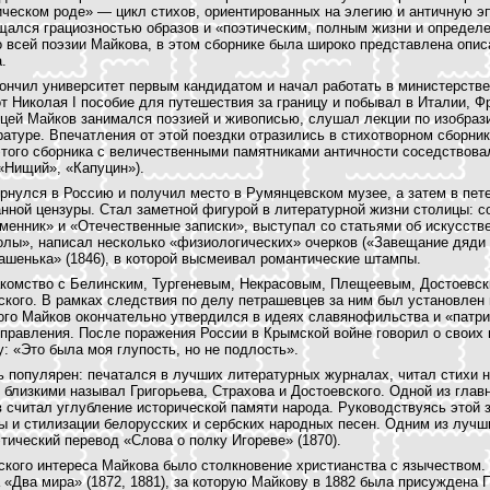
ическом роде» — цикл стихов, ориентированных на элегию и античную э
щался грациозностью образов и «поэтическим, полным жизни и определ
о всей поэзии Майкова, в этом сборнике была широко представлена опи
.
ончил университет первым кандидатом и начал работать в министерств
т Николая I пособие для путешествия за границу и побывал в Италии, Ф
ицей Майков занимался поэзией и живописью, слушал лекции по изобра
ратуре. Впечатления от этой поездки отразились в стихотворном сборни
 этого сборника с величественными памятниками античности соседствов
«Нищий», «Капуцин»).
рнулся в Россию и получил место в Румянцевском музее, а затем в пет
нной цензуры. Стал заметной фигурой в литературной жизни столицы: с
енник» и «Отечественные записки», выступал со статьями об искусстве
олы», написал несколько «физиологических» очерков («Завещание дяди
ашенька» (1846), в которой высмеивал романтические штампы.
комство с Белинским, Тургеневым, Некрасовым, Плещеевым, Достоевс
кого. В рамках следствия по делу петрашевцев за ним был установлен
ого Майков окончательно утвердился в идеях славянофильства и «патр
правления. После поражения России в Крымской войне говорил о своих 
: «Это была моя глупость, но не подлость».
 популярен: печатался в лучших литературных журналах, читал стихи 
 близкими называл Григорьева, Страхова и Достоевского. Одной из глав
 считал углубление исторической памяти народа. Руководствуясь этой 
ы и стилизации белорусских и сербских народных песен. Одним из лучш
тический перевод «Слова о полку Игореве» (1870).
ского интереса Майкова было столкновение христианства с язычеством.
«Два мира» (1872, 1881), за которую Майкову в 1882 была присуждена 