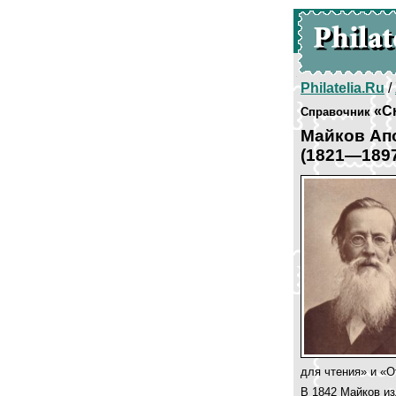
Philatelia.Ru
/
«С
Справочник
Майков Ап
(1821—189
для чтения» и «О
В 1842 Майков из