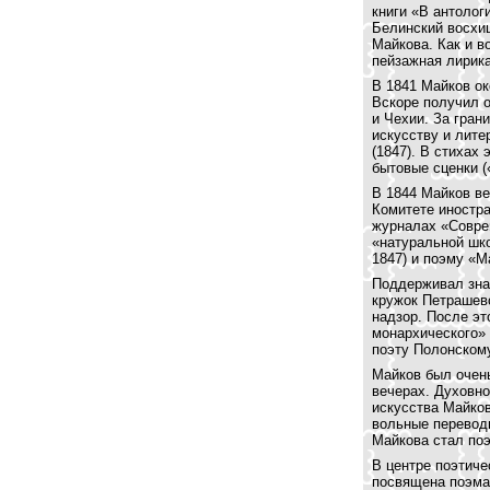
книги «В антолог
Белинский восхи
Майкова. Как и в
пейзажная лирика
В 1841 Майков ок
Вскоре получил о
и Чехии. За гран
искусству и лите
(1847). В стихах
бытовые сценки (
В 1844 Майков ве
Комитете иностра
журналах «Соврем
«натуральной шк
1847) и поэму «М
Поддерживал зна
кружок Петрашевс
надзор. После эт
монархического» 
поэту Полонскому
Майков был очень
вечерах. Духовно
искусства Майков
вольные перевод
Майкова стал поэ
В центре поэтиче
посвящена поэма 