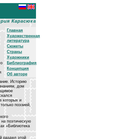
рия Карасюка
Главная
Художественная
литература
Сюжеты
Страны
Художники
го
Библиография
Концепция
я
Об авторе
ание. Историю
инаниям, дом
ощимое
скался
в которых и
только поэзией,
кого
 на поэтическую
лах «Библиотека
й раздел этой