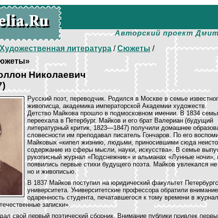
Авторский проект Дмит
Художественная литература
/
Сюжеты
/
южеты»
оллон Николаевич
7)
Русский поэт, переводчик. Родился в Москве в семье известно
живописца, академика императорской Академии художеств.
Детство Майкова прошло в подмосковном имении. В 1834 семь
переехала в Петербург. Майков и его брат Валериан (будущий
литературный критик, 1823—1847) получили домашнее образов
словесности им преподавал писатель Гончаров. По его воспом
Майковых «кипел жизнию, людьми, приносившими сюда неист
содержание из сферы мысли, науки, искусства». В семье выпу
рукописный журнал «Подснежник» и альманах «Лунные ночи», 
появились первые стихи будущего поэта. Майков увлекался не 
но и живописью.
В 1837 Майков поступил на юридический факультет Петербургс
университета. Университетские профессора обратили внимание
одаренность студента, печатавшегося к тому времени в журна
течественные записки».
дал свой первый поэтический сборник. Внимание публики привлек первы