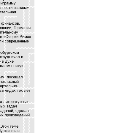
пиграмму.
енности языком»
сательная
е финансов.
ранции, Германии
зительному
ке «Очерки Рима»
али современные
ербургском
отрудничал в
 в духе
 племяннику»,
ким, посещал
 негласный
иархально-
взглядах тех лет
на литературных
ных задач
задачей, сделал
их произведений
 Этой теме
Пушкинская