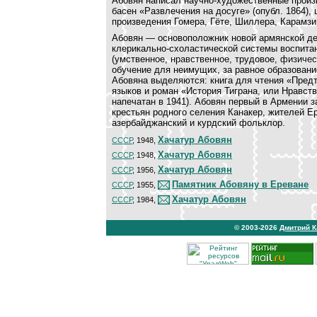
Абовян написал научно-художественные произв
басен «Развлечения на досуге» (опубл. 1864), 
произведения Гомера, Гёте, Шиллера, Карамзи
Абовян — основоположник новой армянской де
клерикально-схоластической системы воспитан
(умственное, нравственное, трудовое, физичес
обучение для неимущих, за равное образовани
Абовяна выделяются: книга для чтения «Предтр
языков и роман «История Тиграна, или Нравст
напечатан в 1941). Абовян первый в Армении 
крестьян родного селения Канакер, жителей Ер
азербайджанский и курдский фольклор.
Хачатур Абовян
СССР
, 1948,
Хачатур Абовян
СССР
, 1948,
Хачатур Абовян
СССР
, 1956,
Памятник Абовяну в Ереване
СССР
, 1955,
Хачатур Абовян
СССР
, 1984,
© 2003-2026
Дмитрий 