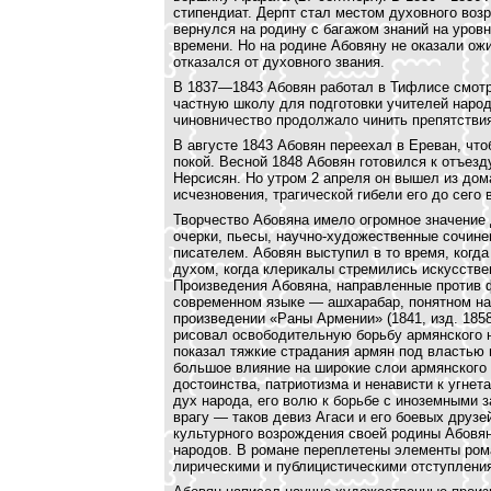
стипендиат. Дерпт стал местом духовного возр
вернулся на родину с багажом знаний на уров
времени. Но на родине Абовяну не оказали ожи
отказался от духовного звания.
В 1837—1843 Абовян работал в Тифлисе смотр
частную школу для подготовки учителей народ
чиновничество продолжало чинить препятстви
В августе 1843 Абовян переехал в Ереван, чт
покой. Весной 1848 Абовян готовился к отъез
Нерсисян. Но утром 2 апреля он вышел из дом
исчезновения, трагической гибели его до сего
Творчество Абовяна имело огромное значение 
очерки, пьесы, научно-художественные сочине
писателем. Абовян выступил в то время, когд
духом, когда клерикалы стремились искусстве
Произведения Абовяна, направленные против 
современном языке — ашхарабар, понятном на
произведении «Раны Армении» (1841, изд. 185
рисовал освободительную борьбу армянского 
показал тяжкие страдания армян под властью 
большое влияние на широкие слои армянского
достоинства, патриотизма и ненависти к угне
дух народа, его волю к борьбе с иноземными 
врагу — таков девиз Агаси и его боевых друзе
культурного возрождения своей родины Абовян
народов. В романе переплетены элементы ром
лирическими и публицистическими отступлени