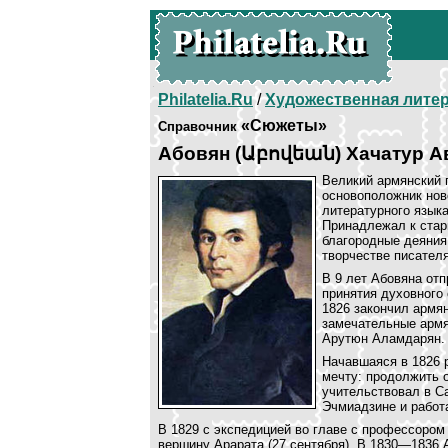
Philatelia.Ru
/
Художественная лите
«Сюжеты»
Справочник
Абовян (Աբովեան) Хачатур А
Великий армянский 
основоположник нов
литературного языка
Принадлежал к стар
благородные деяния
творчестве писателя
В 9 лет Абовяна от
принятия духовного 
1826 закончил армя
замечательные армя
Арутюн Аламдарян.
Начавшаяся в 1826 
мечту: продолжить 
учительствовал в С
Эчмиадзине и работ
В 1829 с экспедицией во главе с профессором
вершину Арарата (27 сентября). В 1830—1836 