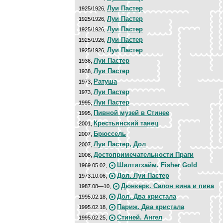
Луи Пастер
1925/1926,
Луи Пастер
1925/1926,
Луи Пастер
1925/1926,
Луи Пастер
1925/1926,
Луи Пастер
1925/1926,
Луи Пастер
1936,
Луи Пастер
1938,
Ратуша
1973,
Луи Пастер
1973,
Луи Пастер
1995,
Пивной музей в Стинее
1995,
Крестьянский танец
2001,
Брюссель
2007,
Луи Пастер, Дол
2007,
Достопримечательности Праги
2008,
Шилтигхайм. Fisher Gold
1969.05.02,
Дол. Луи Пастер
1973.10.06,
Дюнкерк. Салон вина и пива
1987.08—10,
Дол. Два кристала
1995.02.18,
Париж. Два кристала
1995.02.18,
Стиней. Ангел
1995.02.25,