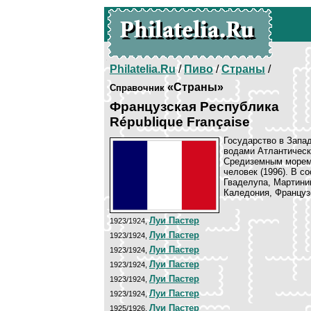
Philatelia.Ru
/
Пиво
/
Страны
/
«Страны»
Справочник
Французская Республика
République Française
Государство в Запа
водами Атлантическ
Средиземным морем. 
человек (1996). В 
Гваделупа, Мартини
Каледония, Француз
Луи Пастер
1923/1924,
Луи Пастер
1923/1924,
Луи Пастер
1923/1924,
Луи Пастер
1923/1924,
Луи Пастер
1923/1924,
Луи Пастер
1923/1924,
Луи Пастер
1925/1926,