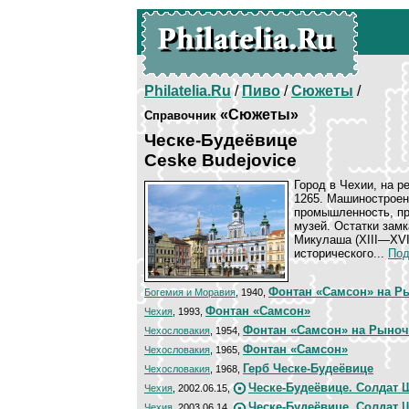
Philatelia.Ru
/
Пиво
/
Сюжеты
/
«Сюжеты»
Справочник
Ческе-Будеёвице
Ceske Budejovice
Город в Чехии, на р
1265. Машиностроен
промышленность, п
музей. Остатки замк
Микулаша (XIII—XVII
исторического...
Под
Фонтан «Самсон» на Р
Богемия и Моравия
, 1940,
Фонтан «Самсон»
Чехия
, 1993,
Фонтан «Самсон» на Рыно
Чехословакия
, 1954,
Фонтан «Самсон»
Чехословакия
, 1965,
Герб Ческе-Будеёвице
Чехословакия
, 1968,
Ческе-Будеёвице. Солдат 
Чехия
, 2002.06.15,
Ческе-Будеёвице. Солдат 
Чехия
, 2003.06.14,