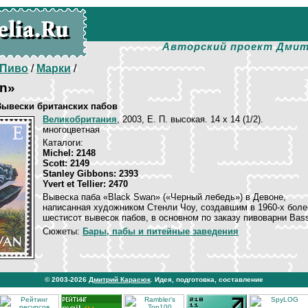
Авторский проект Дмит
Пиво
/
Марки
/
an»
Вывески британских пабов
Великобритания
, 2003, E. П. высокая. 14 х 14 (1/2).
многоцветная
Каталоги:
Michel: 2148
Scott: 2149
Stanley Gibbons: 2393
Yvert et Tellier: 2470
Вывеска паба «Black Swan» («Черный лебедь») в Девоне,
написанная художником Стенли Чоу, создавшим в 1960-х боле
шестисот вывесок пабов, в основном по заказу пивоварни Bas
Сюжеты:
Бары, пабы и питейные заведения
© 2003-2026
Дмитрий Карасюк
. Идея, подготовка, составление