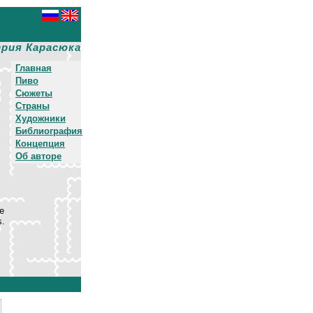
рия Карасюка
Главная
Пиво
Сюжеты
Страны
Художники
Библиография
Концепция
Об авторе
е
s.