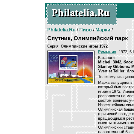
Philatelia.Ru
/
Пиво
/
Марки
/
Спутник, Олимпийский парк
Серия:
Олимпийские игры 1972
Румыния
, 1972, 6
Каталоги:
Michel: 3042, блок
Stanley Gibbons: 
Yvert et Tellier: бл
Телекомуникационн
Марка выпущена в 
который был постр
играми 1972. Имеющ
расположен на мес
местом военных уч
Известнейшим симв
Олимпийская башня
(при ясной погоде 
вращающимся ресто
высоты птичьего по
Олимпийский стади
плавательный бассе