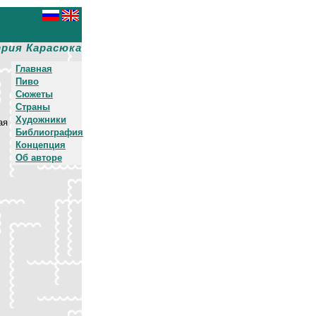
рия Карасюка
Главная
Пиво
Сюжеты
Страны
Художники
ая
Библиография
Концепция
Об авторе