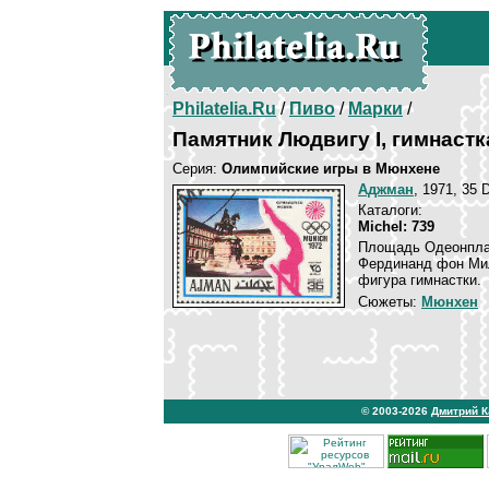
Philatelia.Ru
/
Пиво
/
Марки
/
Памятник Людвигу I, гимнастк
Серия:
Олимпийские игры в Мюнхене
Аджман
, 1971, 35 
Каталоги:
Michel: 739
Площадь Одеонплац
Фердинанд фон Мил
фигура гимнастки.
Сюжеты:
Мюнхен
© 2003-2026
Дмитрий 