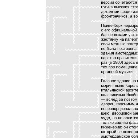
версии сочетаются
готика высоких ст
деталями вроде из
фронтончиков, а во
Ньиве-Керк неразры
с его официальной
башне веками устан
жестянку на папер
свои медные пожер
не была построена:
здания амстердамск
царство правители
раз (в 1980) здесь
тех пор помещение
органной музыки.
Главное здание на
мэрия, ныне Корол
итальянской архит
классицизма Якобо
— вслед за поэтом
дворец «восьмым ч
непропорционально
шею, дворцовой ба
чудо, но не архите
только задний фаса
инженерии: он стои
который не позволя
амстердамское бол