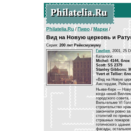
Philatelia.Ru
/
Пиво
/
Марки
/
Вид на Новую церковь и Рат
Серия:
200 лет Рейксмузеуму
Гамбия
, 2001, 25 D
Каталоги:
Michel: 4144, блок
Scott: SS 2379
Stanley Gibbons: 
Yvert et Tellier: бл
«Вид на Новую цер
Амстердам, Рейксм
Ньиве-Керк — Нову
когда некий Виллем
городского совета
Вильгельме VI Гол
строительство храм
закончили ровно за 
столетий по привыч
страшных пожаров (
готического здания
фасады, остальное