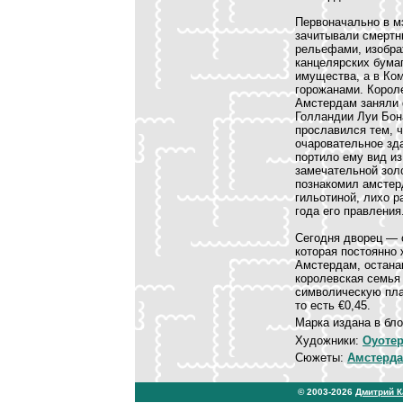
Первоначально в мэ
зачитывали смертны
рельефами, изобра
канцелярских бума
имущества, а в Ко
горожанами. Короле
Амстердам заняли 
Голландии Луи Бон
прославился тем, ч
очаровательное зд
портило ему вид из
замечательной золо
познакомил амстер
гильотиной, лихо 
года его правления
Сегодня дворец — 
которая постоянно ж
Амстердам, остана
королевская семья
символическую пла
то есть €0,45.
Марка издана в бло
Художники:
Оуотер
Сюжеты:
Амстерд
© 2003-2026
Дмитрий 