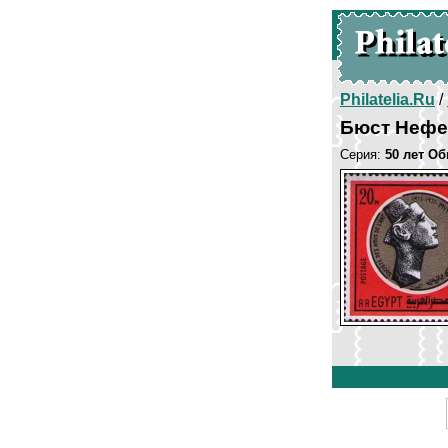
Philatelia.Ru
/
Бюст Нефе
Серия:
50 лет Об