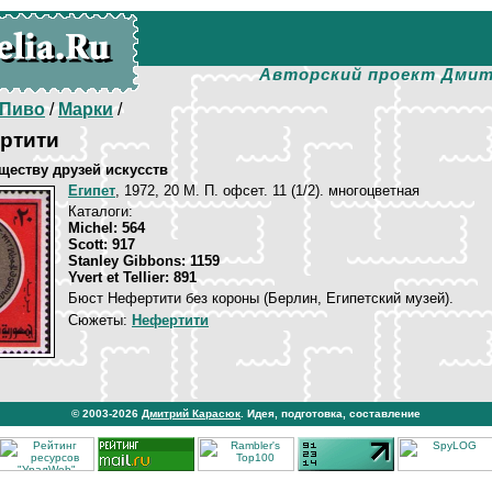
Авторский проект Дмит
Пиво
/
Марки
/
ртити
ществу друзей искусств
Египет
, 1972, 20 M. П. офсет. 11 (1/2). многоцветная
Каталоги:
Michel: 564
Scott: 917
Stanley Gibbons: 1159
Yvert et Tellier: 891
Бюст Нефертити без короны (Берлин, Египетский музей).
Сюжеты:
Нефертити
© 2003-2026
Дмитрий Карасюк
. Идея, подготовка, составление