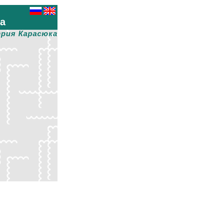
ха
рия Карасюка