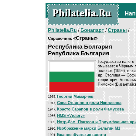
Нап
Philatelia.Ru
/
Бонапарт
/
Страны
/
«Страны»
Справочник
Республика Болгария
Република България
Государство на юге
омывается Чёрным мо
человек (1996), в о
др. Столица — Софи
территория Болгари
Римской (Византийск
Георгий Мамарчев
1935,
Сава Огнянов в роли Наполеона
1947,
Красто Сарапов в роли Фамусова
1947,
HMS «Victory»
1986,
Нотр-Дам, Пантеон и Триумфальная ар
1989,
Изображение марки Бельгии М1
1990,
Бранденбургские ворота
1991,