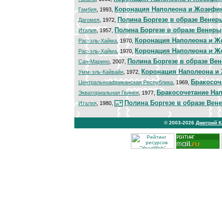
Коронация Наполеона и Жозефи
Гамбия
, 1993,
Полина Боргезе в образе Венер
Дагомея
, 1972,
Полина Боргезе в образе Венеры
Италия
, 1957,
Коронация Наполеона и 
Рас-эль-Хайма
, 1970,
Коронация Наполеона и 
Рас-эль-Хайма
, 1970,
Полина Боргезе в образе Ве
Сан-Марино
, 2007,
Коронация Наполеона и
Умм-эль-Кайвайн
, 1972,
Бракосоч
Центральноафриканская Республика
, 1969,
Бракосочетание Нап
Экваториальная Гвинея
, 1977,
Полина Боргезе в образе Вен
Италия
, 1980,
© 2003-2026
Дмитрий 