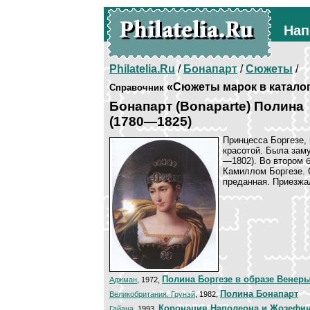
Нап
Philatelia.Ru
/
Бонапарт
/
Сюжеты
/
«Сюжеты марок в катало
Справочник
Бонапарт (Bonaparte) Полина
(1780—1825)
Принцесса Боргезе, 
красотой. Была зам
—1802). Во втором 
Камиллом Боргезе. 
преданная. Приезжа
Полина Боргезе в образе Венер
Аджман
, 1972,
Полина Бонапарт
Великобритания. Грунэй
, 1982,
Коронация Наполеона и Жозефи
Гайана
, 1993,