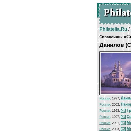
Philatelia.Ru
/
«Сю
Справочник
Данилов (
Дани
Россия
, 1997,
Пано
Россия
, 2002,
Т
Россия
, 1993,
С
Россия
, 1997,
Мо
Россия
, 2001,
Мо
Россия
, 2003,