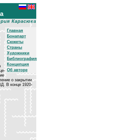
ха
рия Карасюка
Главная
Бонапарт
Сюжеты
Страны
Художники
Библиография
Концепция
а
Об авторе
це-
ие
ление о закрытии
Д. В конце 1920-