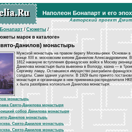
Наполеон Бонапарт и его эпо
Авторский проект Дмит
Бонапарт
/
Сюжеты
/
жеты марок в каталоге»
Свято-Данилов) монастырь
Мужской монастырь на правом берегу Москвы-реки. Основан в
конце XIII в. московским князем Даниилом Александровичем. В
1812 накануне вступления французских войск в Москву ризниц
Данилова монастыря была вывезена в Вологду, казна — в Трои
Сергиеву лавру. Оставшееся имущество разграбили французск
солдаты. Сами здания уцелели. В 1929 было принято постанов
монастыря и организации в нем приемника-распределителя НКВ
х была разобрана колокольня Данилова монастыря.
лов монастырь
рама Свято-Данилова монастыря
роицкий собор Данилова монастыря
вято-Данилов монастырь
сква. Свято-Данилов монастырь
сква. Свято-Данилов монастырь