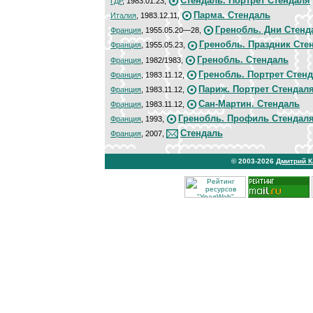
Стендаль. Портрет Стендаля
ГДР
, 1983.01.23,
Парма. Стендаль
Италия
, 1983.12.11,
Гренобль. Дни Стенд
Франция
, 1955.05.20—28,
Гренобль. Праздник Сте
Франция
, 1955.05.23,
Гренобль. Стендаль
Франция
, 1982/1983,
Гренобль. Портрет Стен
Франция
, 1983.11.12,
Париж. Портрет Стендал
Франция
, 1983.11.12,
Сан-Мартин. Стендаль
Франция
, 1983.11.12,
Гренобль. Профиль Стендал
Франция
, 1993,
Стендаль
Франция
, 2007,
© 2003-2026
Дмитрий 