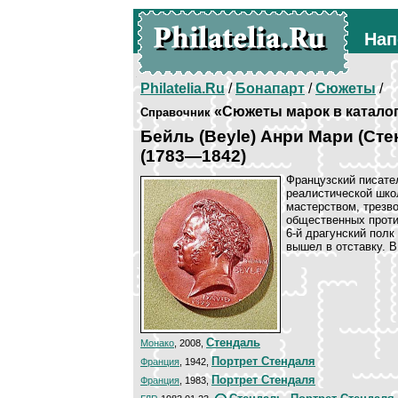
Нап
Philatelia.Ru
/
Бонапарт
/
Сюжеты
/
«Сюжеты марок в катало
Справочник
Бейль (Beyle) Анри Мари (Сте
(1783—1842)
Французский писате
реалистической шко
мастерством, трезв
общественных проти
6-й драгунский полк
вышел в отставку. В
Стендаль
Монако
, 2008,
Портрет Стендаля
Франция
, 1942,
Портрет Стендаля
Франция
, 1983,