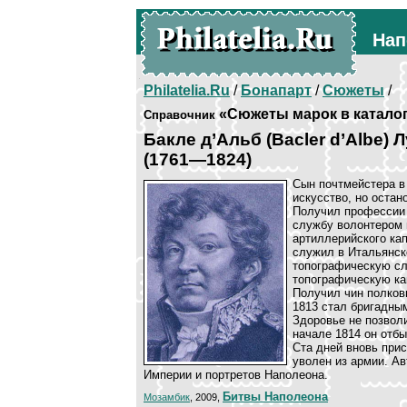
Нап
Philatelia.Ru
/
Бонапарт
/
Сюжеты
/
«Сюжеты марок в катало
Справочник
Бакле д’Альб (Bacler d’Albe)
(1761—1824)
Сын почтмейстера в
искусство, но остан
Получил профессии 
службу волонтером 
артиллерийского ка
служил в Итальянск
топографическую сл
топографическую ка
Получил чин полковн
1813 стал бригадны
Здоровье не позволи
начале 1814 он отбы
Ста дней вновь при
уволен из армии. А
Империи и портретов Наполеона.
Битвы Наполеона
Мозамбик
, 2009,