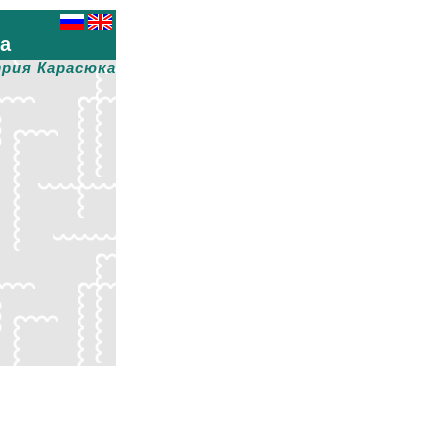
ха
рия Карасюка