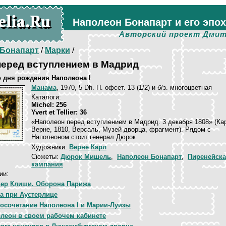
Наполеон Бонапарт и его эпо
Авторский проект Дмит
Бонапарт
/
Марки
/
перед вступлением в Мадрид
о дня рождения Наполеона I
Манама
, 1970, 5 Dh. П. офсет. 13 (1/2) и б/з. многоцветная
Каталоги:
Michel: 256
Yvert et Tellier: 36
«Наполеон перед вступлением в Мадрид. 3 декабря 1808» (Ка
Верне, 1810, Версаль, Музей дворца, фрагмент). Рядом с
Наполеоном стоит генерал Дюрок.
Художники:
Верне Карл
Сюжеты:
Дюрок Мишель
,
Наполеон Бонапарт
,
Пиренейск
кампания
ии:
ер Клиши. Оборона Парижа
а при Аустерлице
осочетание Наполеона I и Марии-Луизы
леон в своем рабочем кабинете