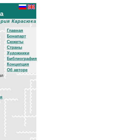
ха
рия Карасюка
Главная
Бонапарт
Сюжеты
Страны
Художники
Библиография
Концепция
Об авторе
рл
ая