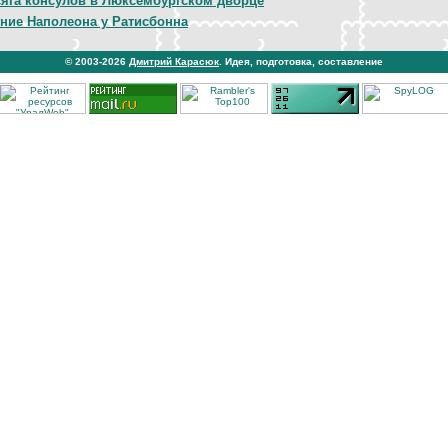
яга консулов в Люксембургском дворце
ние Наполеона у Ратисбонна
© 2003-2026
Дмитрий Карасюк
. Идея, подготовка, составление