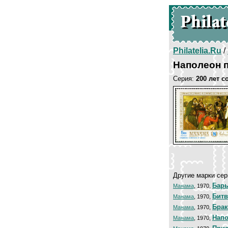
Philatelia.Ru
/
Наполеон 
Серия:
200 лет с
Другие марки сер
Барь
Манама
, 1970,
Битв
Манама
, 1970,
Брак
Манама
, 1970,
Напо
Манама
, 1970,