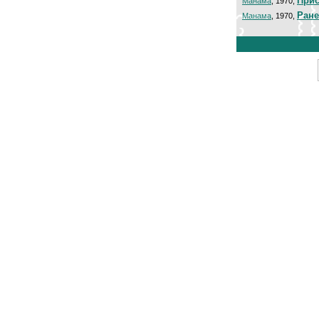
Прис
Манама
, 1970,
Ране
Манама
, 1970,