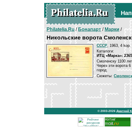
Нап
Philatelia.Ru
/
Бонапарт
/
Марки
/
Никольские ворота Смоленск
СССР
, 1963, 4 kop.
Каталоги:
ИТЦ «Марка»: 236
Смоленску 1100 лет
Через эти ворота 
город.
Сюжеты:
Смоленск
© 2003-2026
Дмитрий 