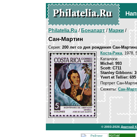
Нап
Philatelia.Ru
/
Бонапарт
/
Марки
/
Сан-Мартин
Серия:
200 лет со дня рождения Сан-Мартин
Коста-Рика
, 1978, 
Каталоги:
Michel: 993
Scott: C711
Stanley Gibbons: 1
Yvert et Tellier: 69
Портрет Сан-Марти
Сюжеты:
Сан-Март
© 2003-2026
Дмитрий 