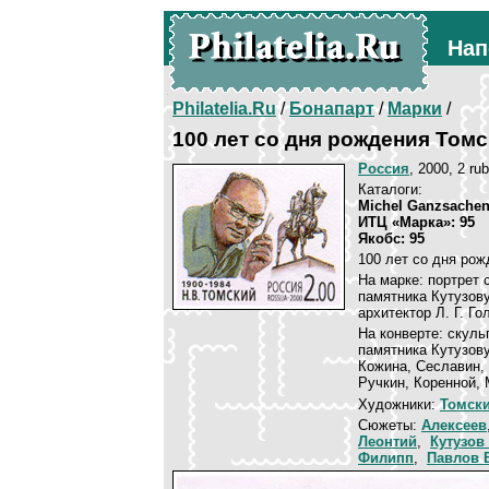
Нап
Philatelia.Ru
/
Бонапарт
/
Марки
/
100 лет со дня рождения Томс
Россия
, 2000, 2 rub
Каталоги:
Michel Ganzsachen
ИТЦ «Марка»: 95
Якобс: 95
100 лет со дня рож
На марке: портрет 
памятника Кутузову
архитектор Л. Г. Го
На конверте: скул
памятника Кутузов
Кожина, Сеславин, 
Ручкин, Коренной,
Художники:
Томск
Сюжеты:
Алексеев
Леонтий
,
Кутузов
Филипп
,
Павлов 