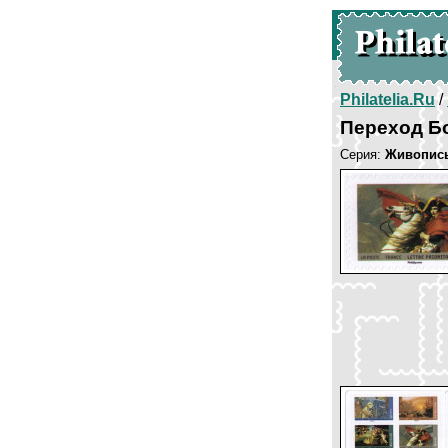
Philatelia.Ru
/
Переход Бо
Серия:
Живопис