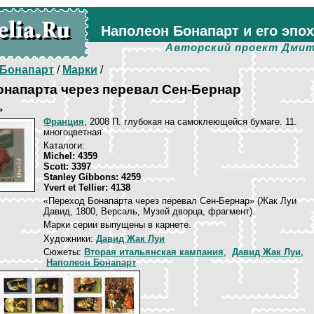
Наполеон Бонапарт и его эпо
Авторский проект Дмит
Бонапарт
/
Марки
/
напарта через перевал Сен-Бернар
ь
Франция
, 2008 П. глубокая на самоклеющейся бумаге. 11.
многоцветная
Каталоги:
Michel: 4359
Scott: 3397
Stanley Gibbons: 4259
Yvert et Tellier: 4138
«Переход Бонапарта через перевал Сен-Бернар» (Жак Луи
Давид, 1800, Версаль, Музей дворца, фрагмент).
Марки серии выпущены в карнете.
Художники:
Давид Жак Луи
Сюжеты:
Вторая итальянская кампания
,
Давид Жак Луи
,
Наполеон Бонапарт