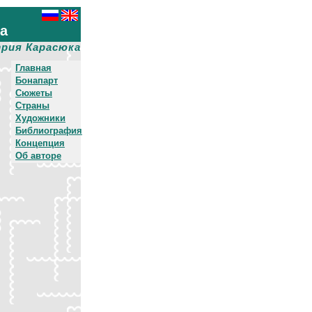
ха
рия Карасюка
Главная
Бонапарт
Сюжеты
Страны
Художники
Библиография
Концепция
Об авторе