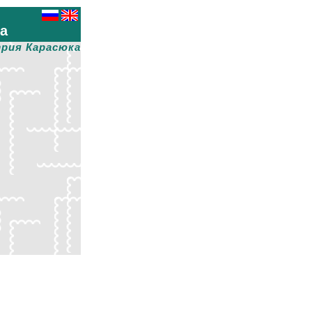
ха
рия Карасюка