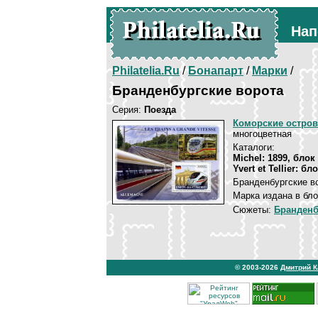
Нап
Philatelia.Ru
/
Бонапарт
/
Марки
/
Бранденбургские ворота
Серия:
Поезда
Коморские остров
многоцветная
Каталоги:
Michel: 1899, блок
Yvert et Tellier: бл
Бранденбургские во
Марка издана в бло
Сюжеты:
Бранденб
© 2003-2026
Дмитрий 