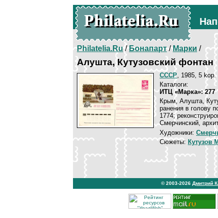
Нап
Philatelia.Ru
/
Бонапарт
/
Марки
/
Алушта, Кутузовский фонтан
СССР
, 1985, 5 kop.
Каталоги:
ИТЦ «Марка»: 277
Крым, Алушта, Куту
ранения в голову п
1774; реконструиро
Смерчинский, архит
Художники:
Смерчи
Сюжеты:
Кутузов 
© 2003-2026
Дмитрий 