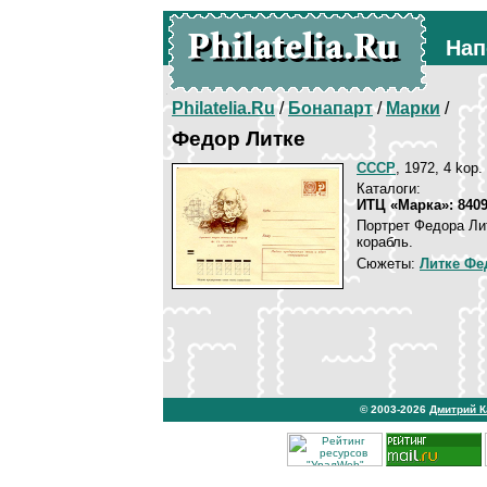
Нап
Philatelia.Ru
/
Бонапарт
/
Марки
/
Федор Литке
СССР
, 1972, 4 kop.
Каталоги:
ИТЦ «Марка»: 840
Портрет Федора Лит
корабль.
Сюжеты:
Литке Фе
© 2003-2026
Дмитрий 