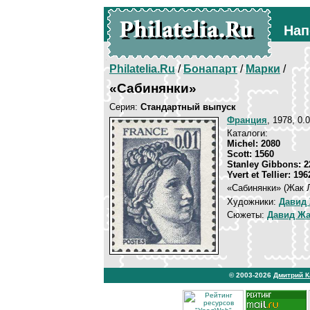
Нап
Philatelia.Ru
/
Бонапарт
/
Марки
/
«Сабинянки»
Серия:
Стандартный выпуск
Франция
, 1978, 0.
Каталоги:
Michel: 2080
Scott: 1560
Stanley Gibbons: 2
Yvert et Tellier: 196
«Сабинянки» (Жак Л
Художники:
Давид
Сюжеты:
Давид Жа
© 2003-2026
Дмитрий 