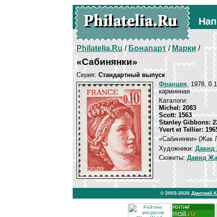
Нап
Philatelia.Ru
/
Бонапарт
/
Марки
/
«Сабинянки»
Серия:
Стандартный выпуск
Франция
, 1978, 0.
карминная
Каталоги:
Michel: 2083
Scott: 1563
Stanley Gibbons: 2
Yvert et Tellier: 196
«Сабинянки» (Жак Л
Художники:
Давид
Сюжеты:
Давид Жа
© 2003-2026
Дмитрий 