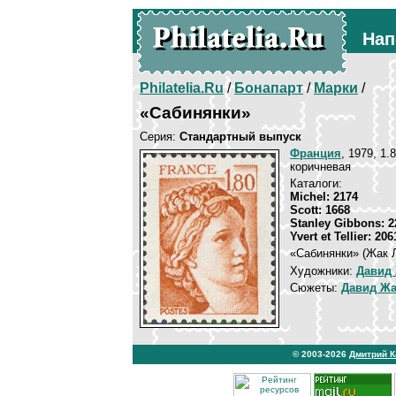
Нап
Philatelia.Ru
/
Бонапарт
/
Марки
/
«Сабинянки»
Серия:
Стандартный выпуск
Франция
, 1979, 1.
коричневая
Каталоги:
Michel: 2174
Scott: 1668
Stanley Gibbons: 2
Yvert et Tellier: 206
«Сабинянки» (Жак Л
Художники:
Давид
Сюжеты:
Давид Жа
© 2003-2026
Дмитрий 