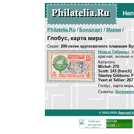
Нап
Philatelia.Ru
/
Бонапарт
/
Марки
/
Глобус, карта мира
Серия:
200-летие кругосветного плавания Б
Новые Гебриды
, 
красная, зеленая 
Каталоги:
Michel: 270
Scott: 143 (french)
Stanley Gibbons: F
Yvert et Tellier: 267
Глобус, карта мира
Сюжеты:
Бугенвил
© 2003-2026
Дмитрий 