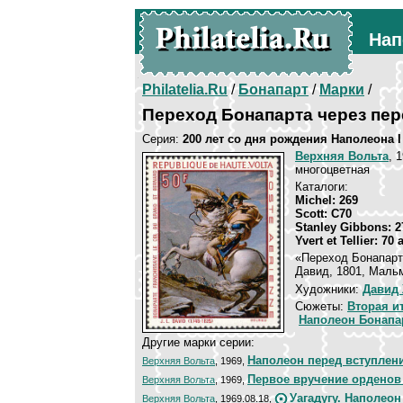
Нап
Philatelia.Ru
/
Бонапарт
/
Марки
/
Переход Бонапарта через пе
Серия:
200 лет со дня рождения Наполеона I
Верхняя Вольта
, 
многоцветная
Каталоги:
Michel: 269
Scott: C70
Stanley Gibbons: 2
Yvert et Tellier: 70
«Переход Бонапарт
Давид, 1801, Мальм
Художники:
Давид
Сюжеты:
Вторая и
Наполеон Бонапа
Другие марки серии:
Наполеон перед вступлен
Верхняя Вольта
, 1969,
Первое вручение орденов
Верхняя Вольта
, 1969,
Уагадугу. Наполеон
Верхняя Вольта
, 1969.08.18,