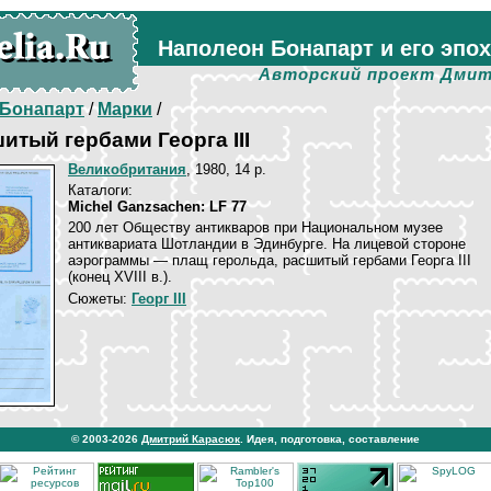
Наполеон Бонапарт и его эпо
Авторский проект Дмит
Бонапарт
/
Марки
/
итый гербами Георга III
Великобритания
, 1980, 14 p.
Каталоги:
Michel Ganzsachen: LF 77
200 лет Обществу антикваров при Национальном музее
антиквариата Шотландии в Эдинбурге. На лицевой стороне
аэрограммы — плащ герольда, расшитый гербами Георга III
(конец XVIII в.).
Сюжеты:
Георг III
© 2003-2026
Дмитрий Карасюк
. Идея, подготовка, составление