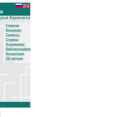
ха
рия Карасюка
Главная
Бонапарт
Сюжеты
Страны
Художники
Библиография
Концепция
Об авторе