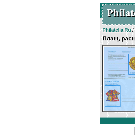
Philatelia.Ru
/
Плащ, расш