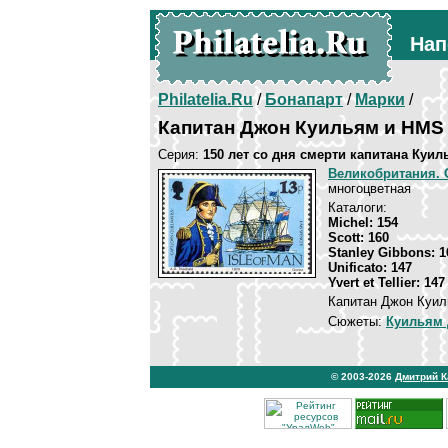
Нап
Philatelia.Ru
/
Бонапарт
/
Марки
/
Капитан Джон Куильям и HMS
Серия:
150 лет со дня смерти капитана Куил
Великобритания. 
многоцветная
Каталоги:
Michel: 154
Scott: 160
Stanley Gibbons: 1
Unificato: 147
Yvert et Tellier: 147
Капитан Джон Куил
Сюжеты:
Куильям
© 2003-2026
Дмитрий 