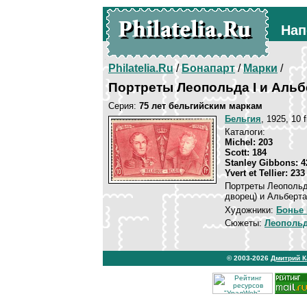
Нап
Philatelia.Ru
/
Бонапарт
/
Марки
/
Портреты Леопольда I и Альбе
Серия:
75 лет бельгийским маркам
Бельгия
, 1925, 10 
Каталоги:
Michel: 203
Scott: 184
Stanley Gibbons: 4
Yvert et Tellier: 233
Портреты Леопольд
дворец) и Альберта 
Художники:
Бонье
Сюжеты:
Леопольд
© 2003-2026
Дмитрий 