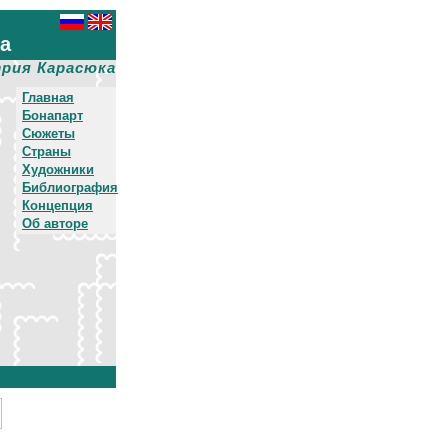
ха
рия Карасюка
Главная
Бонапарт
Сюжеты
Страны
Художники
Библиография
Концепция
Об авторе