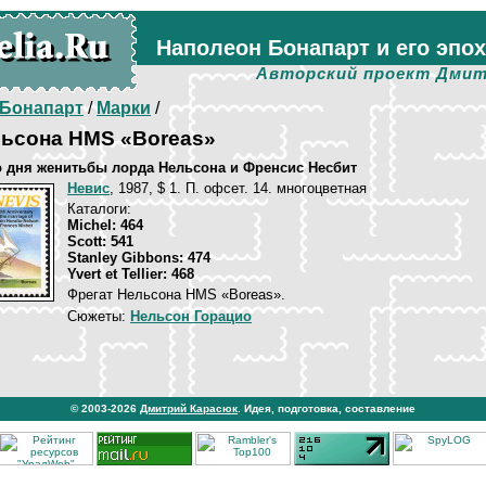
Наполеон Бонапарт и его эпо
Авторский проект Дмит
Бонапарт
/
Марки
/
льсона HMS «Boreas»
со дня женитьбы лорда Нельсона и Френсис Несбит
Невис
, 1987, $ 1. П. офсет. 14. многоцветная
Каталоги:
Michel: 464
Scott: 541
Stanley Gibbons: 474
Yvert et Tellier: 468
Фрегат Нельсона HMS «Boreas».
Сюжеты:
Нельсон Горацио
© 2003-2026
Дмитрий Карасюк
. Идея, подготовка, составление