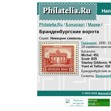
Нап
Philatelia.Ru
/
Бонапарт
/
Марки
/
Бранденбургские ворота
Серия:
Немецкие символы
Германия
, 1930, 1
14.карминно-красн
Каталоги:
Michel: 451
Scott: B35
Stanley Gibbons: 4
Yvert et Tellier: 432
Бранденбургские в
Сюжеты:
Бранденб
© 2003-2026
Дмитрий 