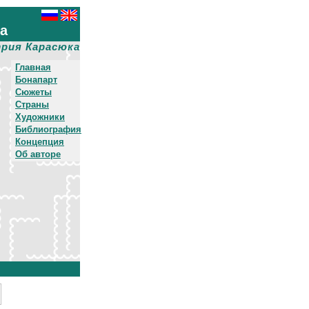
ха
рия Карасюка
Главная
Бонапарт
Сюжеты
Страны
Художники
Библиография
Концепция
Об авторе