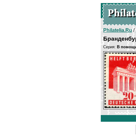
Philatelia.Ru
/
Бранденбу
Серия:
В помощь