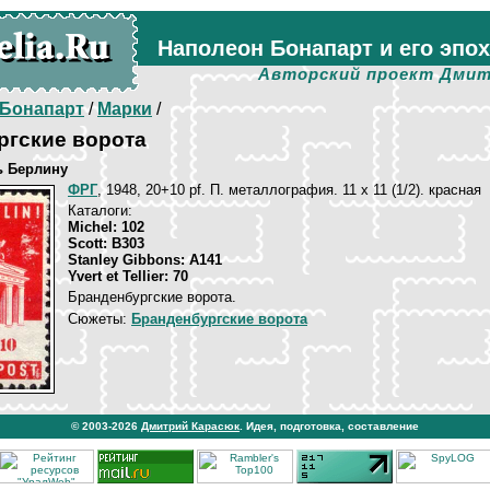
Наполеон Бонапарт и его эпо
Авторский проект Дмит
Бонапарт
/
Марки
/
ргские ворота
 Берлину
ФРГ
, 1948, 20+10 pf. П. металлография. 11 х 11 (1/2). красная
Каталоги:
Michel: 102
Scott: B303
Stanley Gibbons: A141
Yvert et Tellier: 70
Бранденбургские ворота.
Сюжеты:
Бранденбургские ворота
© 2003-2026
Дмитрий Карасюк
. Идея, подготовка, составление