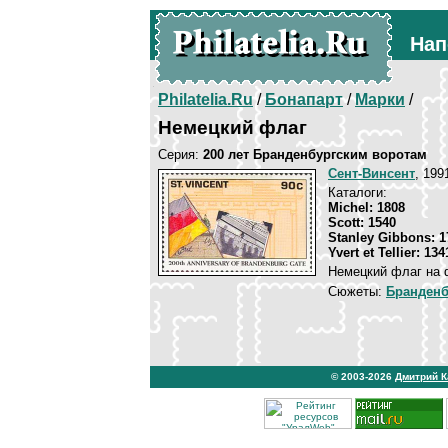
Нап
Philatelia.Ru
/
Бонапарт
/
Марки
/
Немецкий флаг
Серия:
200 лет Бранденбургским воротам
Сент-Винсент
, 199
Каталоги:
Michel: 1808
Scott: 1540
Stanley Gibbons: 1
Yvert et Tellier: 134
Немецкий флаг на 
Сюжеты:
Бранденб
© 2003-2026
Дмитрий 