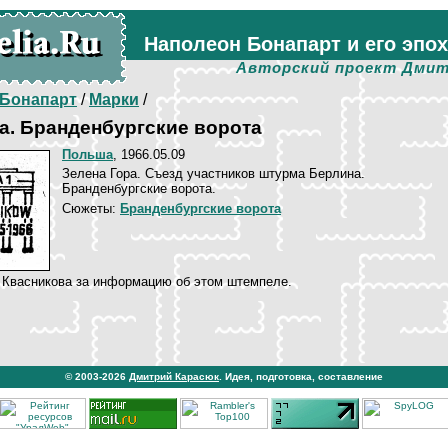
Наполеон Бонапарт и его эпо
Авторский проект Дмит
Бонапарт
/
Марки
/
а. Бранденбургские ворота
Польша
, 1966.05.09
Зелена Гора. Съезд участников штурма Берлина.
Бранденбургские ворота.
Сюжеты:
Бранденбургские ворота
Квасникова за информацию об этом штемпеле.
© 2003-2026
Дмитрий Карасюк
. Идея, подготовка, составление