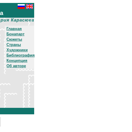
ха
рия Карасюка
Главная
Бонапарт
Сюжеты
Страны
Художники
Библиография
Концепция
Об авторе