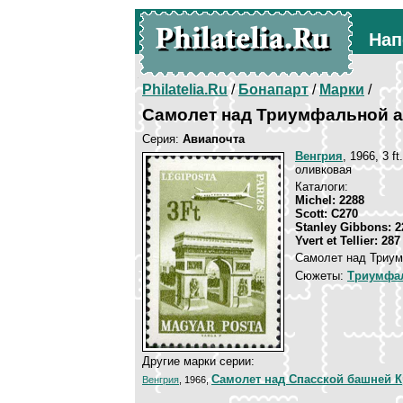
Нап
Philatelia.Ru
/
Бонапарт
/
Марки
/
Самолет над Триумфальной 
Серия:
Авиапочта
Венгрия
, 1966, 3 f
оливковая
Каталоги:
Michel: 2288
Scott: C270
Stanley Gibbons: 2
Yvert et Tellier: 28
Самолет над Триум
Сюжеты:
Триумфал
Другие марки серии:
Самолет над Спасской башней 
Венгрия
, 1966,