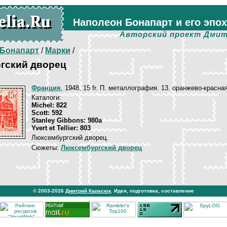
Наполеон Бонапарт и его эпо
Авторский проект Дмит
Бонапарт
/
Марки
/
гский дворец
Франция
, 1948, 15 fr. П. металлография. 13. оранжево-красна
Каталоги:
Michel: 822
Scott: 592
Stanley Gibbons: 980a
Yvert et Tellier: 803
Люксембургский дворец.
Сюжеты:
Люксембургский дворец
© 2003-2026
Дмитрий Карасюк
. Идея, подготовка, составление