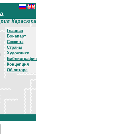
ха
рия Карасюка
Главная
Бонапарт
Сюжеты
Страны
Художники
я
Библиография
Концепция
Об авторе