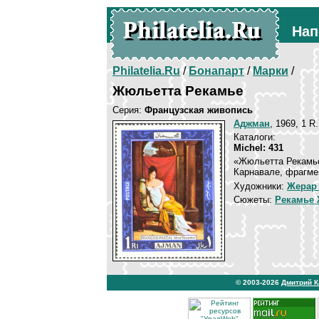
Нап
Philatelia.Ru
/
Бонапарт
/
Марки
/
Жюльетта Рекамье
Серия:
Французская живопись
Аджман
, 1969, 1 R
Каталоги:
Michel: 431
«Жюльетта Рекамье
Карнавале, фрагмен
Художники:
Жерар
Сюжеты:
Рекамье 
© 2003-2026
Дмитрий 